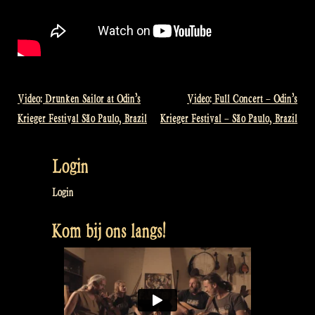
Video: Drunken Sailor at Odin’s
Video: Full Concert – Odin’s
Bericht
Krieger Festival São Paulo, Brazil
Krieger Festival – São Paulo, Brazil
navigatie
Login
Login
Kom bij ons langs!