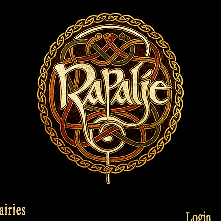
airies
Login