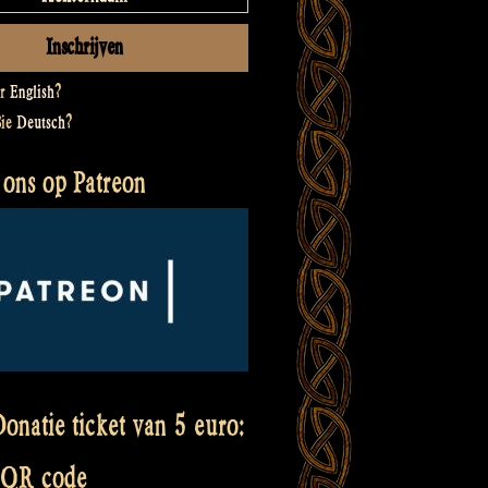
er
English
?
Sie
Deutsch
?
 ons op Patreon
onatie ticket van 5 euro:
 QR code