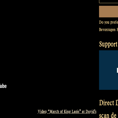
Do you pref
Bevorzugen 
Support
Direct D
Video: “March of King Laois” at David’s
scan de