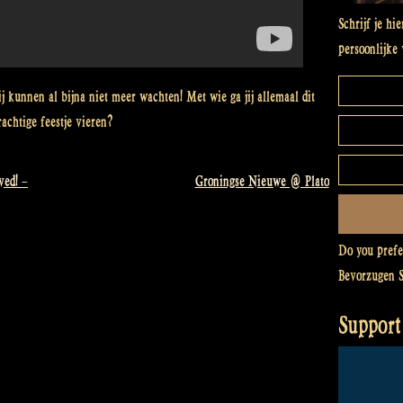
Schrijf je hi
persoonlijke 
j kunnen al bijna niet meer wachten! Met wie ga jij allemaal dit
rachtige feestje vieren?
ved! –
Groningse Nieuwe @ Plato
Do you pref
Bevorzugen 
Support