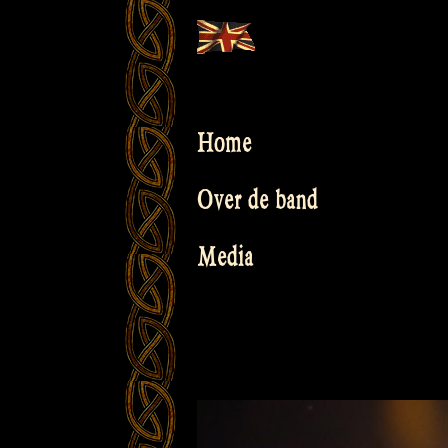
Skip
to
content
Home
Over de band
Media