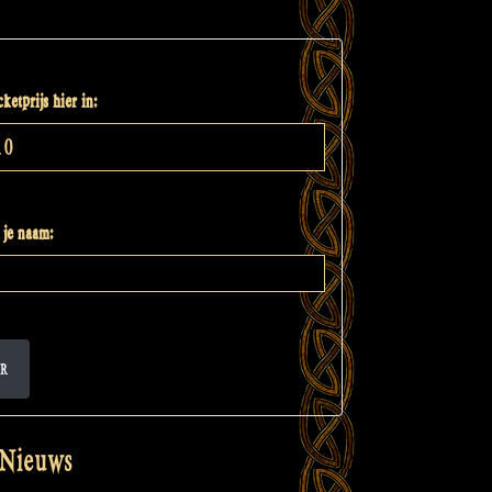
ketprijs hier in:
 je naam:
R
 Nieuws