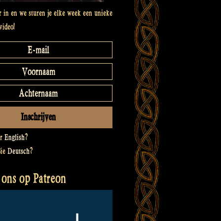
er in en we sturen je elke week een unieke
video!
er
English
?
Sie
Deutsch
?
 ons op Patreon