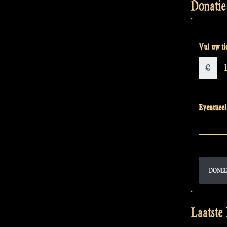
Donatie
Vul uw tic
€
Eventueel
DONEE
Laatste