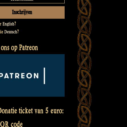
er
English
?
Sie
Deutsch
?
 ons op Patreon
onatie ticket van 5 euro:
 QR code