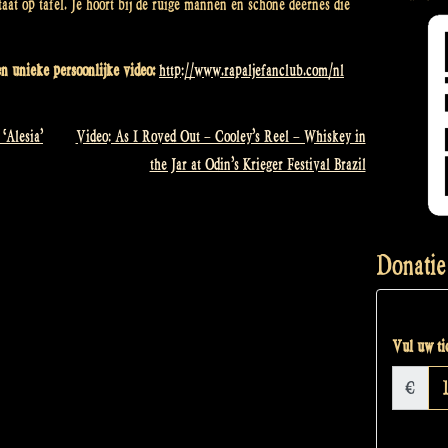
taat op tafel. Je hoort bij de ruige mannen en schone deernes die
een unieke persoonlijke video:
http://www.rapaljefanclub.com/nl
‘Alesia’
Video: As I Roved Out – Cooley’s Reel – Whiskey in
the Jar at Odin’s Krieger Festival Brazil
Donatie
Vul uw tic
€