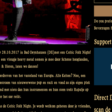
Do you pref
Bevorzugen 
Support
 op 28.10.2017 in Bad Oeynhausen (DE)met een Celtic Folk Night!
en een vleugje heavy metal nemen je mee door Schotse hooglanden,
s & Heren, laten we dansen!
erdreven van het vasteland van Europa. Alle Kelten? Nee, een
oestroom van nieuwerwetse pop en rock en vond zo zijn eigen plek
d met niets dan hun instrumenten en hun stem trekt Rapalje op
Direct D
r het oor reikt.
ens de Celtic Folk Night. Je wordt welkom geheten door je vrienden,
scan de