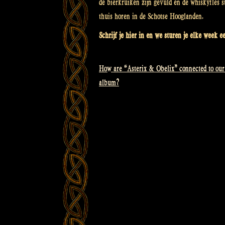
de bierkruiken zijn gevuld en de whiskyfles s
thuis horen in de Schotse Hooglanden.
Schrijf je hier in en we sturen je elke week 
How are “Asterix & Obelix” connected to our 
Bericht
album?
navigatie