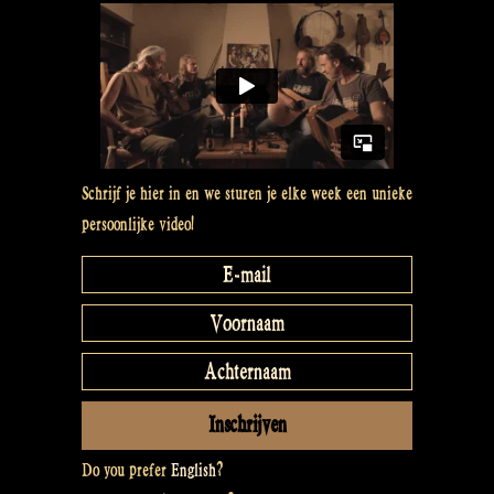
shirt
is
made
–
Rapalje
Show
78″
Schrijf je hier in en we sturen je elke week een unieke
persoonlijke video!
Do you prefer
English
?