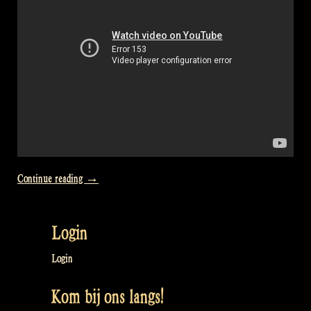
“Video:
Continue reading
→
How
your
Login
Rapalje
“Into
Login
Folk”
Kom bij ons langs!
T-