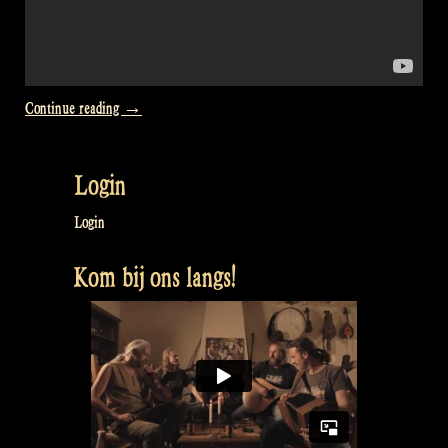
“Caledonia
Continue reading
→
–
Rapalje
Login
@
Folk
Login
im
Kom bij ons langs!
Schlosshof
2009”