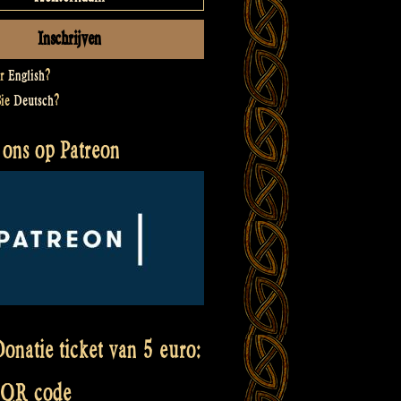
er
English
?
Sie
Deutsch
?
 ons op Patreon
onatie ticket van 5 euro:
 QR code