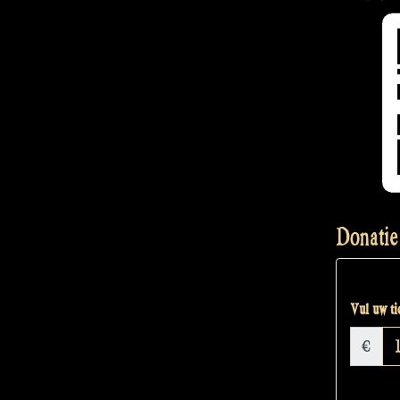
Donatie
Vul uw tic
€