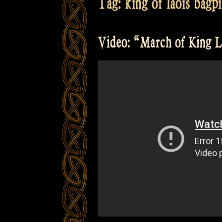
Tag:
king of laois bagp
Video: “March of King La