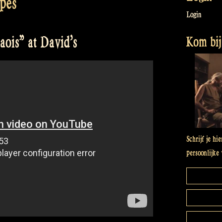
ipes
Login
Kom bij 
ois” at David’s
Schrijf je hi
persoonlijke 