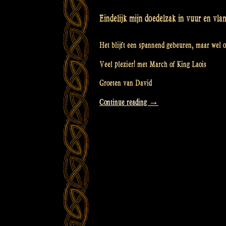
Eindelijk mijn doedelzak in vuur en vla
Het blijft een spannend gebeuren, maar wel o
Veel plezier! met March of King Laois
Groeten van David
“Video:
Continue reading
→
“March
of
King
Laois”
at
David’s”