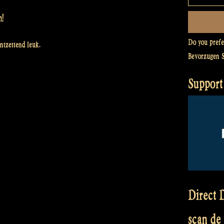
m!
Do you pref
ntzettend leuk.
Bevorzugen 
Support
Direct D
scan de