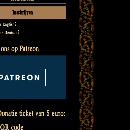
er
English
?
Sie
Deutsch
?
 ons op Patreon
onatie ticket van 5 euro:
 QR code