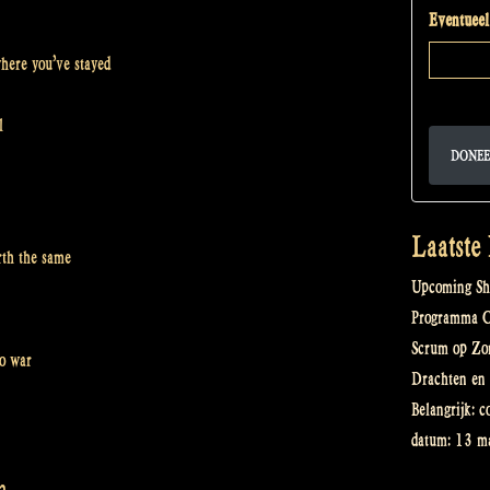
Eventueel
here you’ve stayed
l
DONEE
Laatste
orth the same
Upcoming Sh
Programma Ce
Scrum op Zo
o war
Drachten en 
Belangrijk: c
datum: 13 ma