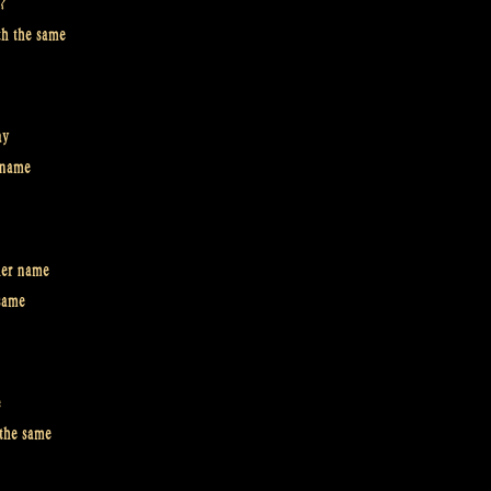
?
th the same
ay
r name
her name
 same
e
 the same