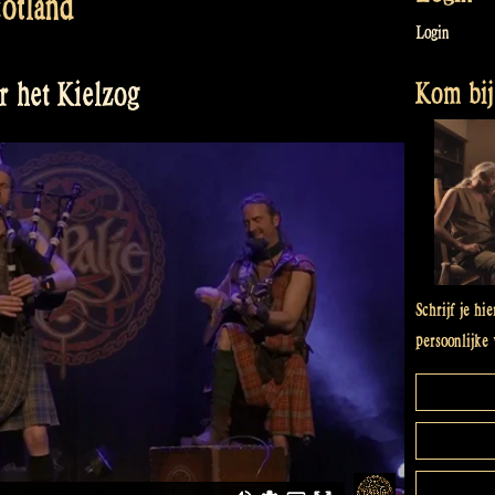
otland
Login
Kom bij 
r het Kielzog
Schrijf je hi
persoonlijke 