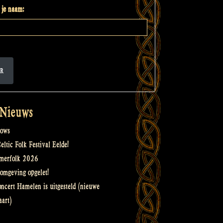
 je naam:
R
 Nieuws
ows
ltic Folk Festival Eelde!
merfolk 2026
omgeving opgelet!
oncert Hamelen is uitgesteld (nieuwe
art)