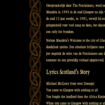
Oorspronkelijk door The Proclaimers, werd e
Mandela in 1993 in de stad Glasgow na zijn vr
de stad 12 jaar eerder, in 1981, terwijl hij 
gelegenheid voor veel zang en dans, het dans
een rally for freedom.
Nelson Mandela’s Welcome to the city of Gla
doedelzak spelen. Een absoluut briljante tun
per ongeluk de tekst van de Proclaimers aan d
nummer en een geweldig verhaal opgeleverd.
Lyrics Scotland’s Story
Michael McGrory from west Donegal
You came to Glasgow with nothing at all
You fought the landlord then the Africa Korp
When you came to Glasgow with nothing at al