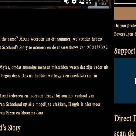
Do you pref
Bevorzugen 
rth the same” Mooie woorden uit dit nummer, we vonden het zo
aat Scotland’s Story te noemen en de theatershows van 2021/2022
Support
 Myles, omdat sommige mensen misschien weten dat zijn vader uit
al begon daar. Dus nu hebben we haggis en doedelzakken in
omt iedereen en iedereen draagt bij aan het verhaal van
 van Schotland op alle mogelijke vlakken, Haggis is niet meer
 van Pizza en Shoarma daar.
Direct D
d’s Story
scan de