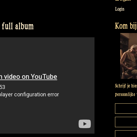
Login
Kom bij 
 full album
Schrijf je hi
persoonlijke 