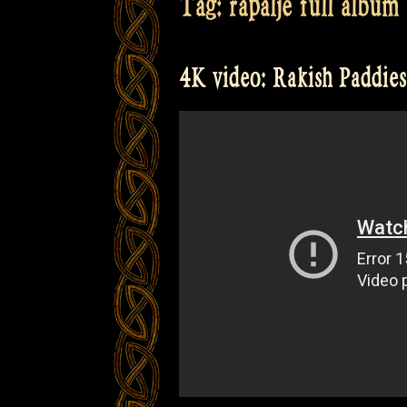
Tag:
rapalje full album
4K video: Rakish Paddies