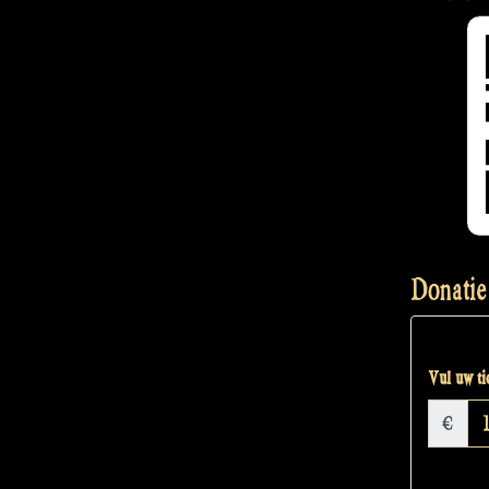
Donatie
Vul uw tic
€