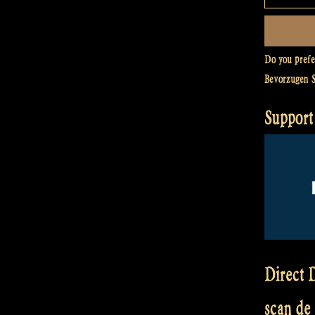
Do you pref
Bevorzugen 
Support
Direct D
scan de