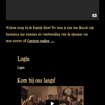
Welkom terug bij de Rapalje Show! We laten je zien hoe Maceál zijn
harmonica laat stemmen als voorbereiding voor de opnames van
“Video:
onze nieuwe cd!
Continue reading
→
How
to
Login
tune
Maceál’s
Login
Harmonica
Kom bij ons langs!
–
Rapalje
show
episode