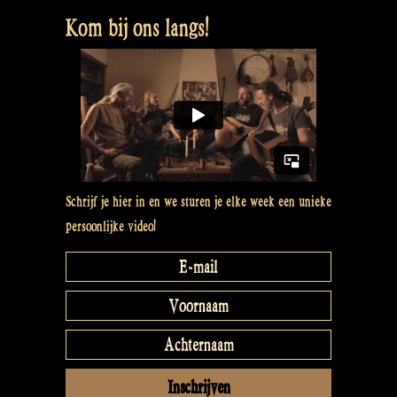
Testing
Kom bij ons langs!
microphones
with
a
vacuum
cleaner
–
Rapalje
Show
Schrijf je hier in en we sturen je elke week een unieke
81”
persoonlijke video!