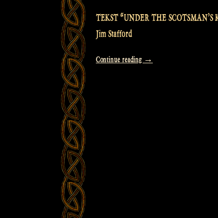
TEKST “UNDER THE SCOTSMAN’S 
Jim Stafford
“Video:
Continue reading
→
So
THAT’S
under
the
Scotsman’s
kilt!
with
LYRICS”