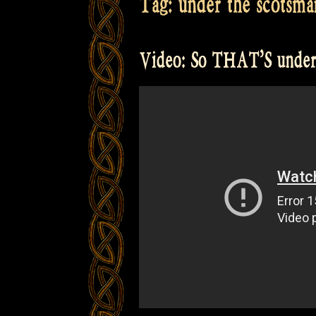
Tag:
under the scotsman
Video: So THAT’S under 