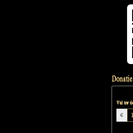
Donatie
Vul uw tic
€