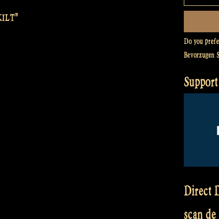
KILT”
Do you pref
Bevorzugen 
Support
Direct D
scan de