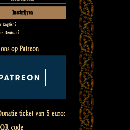
er
English
?
Sie
Deutsch
?
 ons op Patreon
onatie ticket van 5 euro:
 QR code