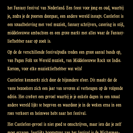
het Fantasy festival van Nederland. Een feest voor jong en oud, waarbij
je, zodra je de poorten doorgaat, een andere wereld instapt. Castlefest is
een totaalbeleving met veel muziek, fantasy schrijvers, catering in stijl,
middeleeuwse ambachten en een grote markt met alles waar de Fantasy-
liefhebber naar op zoek is.
Op de de verschillende festivalpodia treden een groot aantal bands op,
van Pagan Folk tot Wereld muziek, van Middeleeuwse Rock tot Indie.
Kortom, voor elke muziekliefhebber wat wils!
Castlefest kenmerkt zich door de bijzondere sfeer. Dit maakt dat de
vaste bezoekers zich een jaar van tevoren al verheugen op de volgende
editie. Het creëert een gevoel waarbij je je enkele dagen in een totaal
andere wereld lijkt te begeven en waardoor je in de weken erna in een
roes verkeert en heimwee hebt naar het festival.
Het Castlefest-gevoel is niet goed te omschrijven, maar iets dat je zelf
moet ervaren. Jaarlijks hoogtepunt van het festival is de Wickerman-