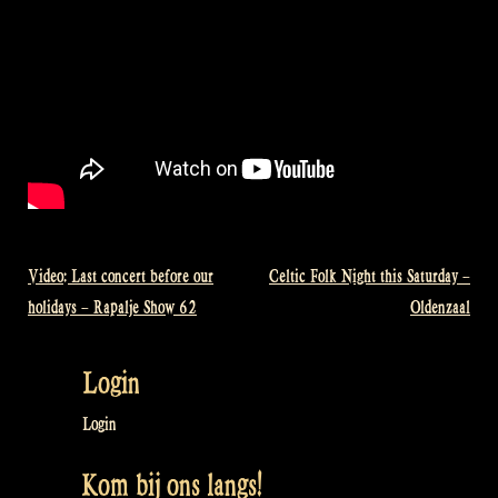
Video: Last concert before our
Celtic Folk Night this Saturday –
Bericht
holidays – Rapalje Show 62
Oldenzaal
navigatie
Login
Login
Kom bij ons langs!