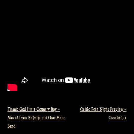
Thank God I’m a Country Boy –
Celtic Folk Night Preview –
Bericht
Maceál van Rapalje mit One-Man-
Osnabrück
navigatie
Band