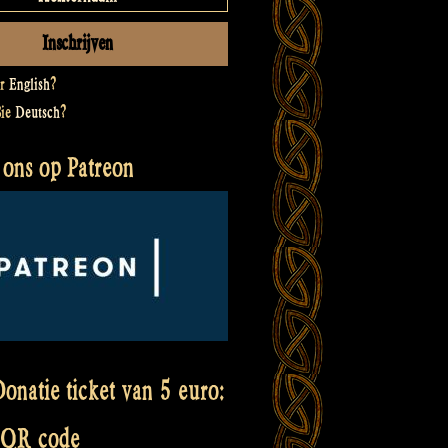
er
English
?
Sie
Deutsch
?
 ons op Patreon
onatie ticket van 5 euro:
 QR code