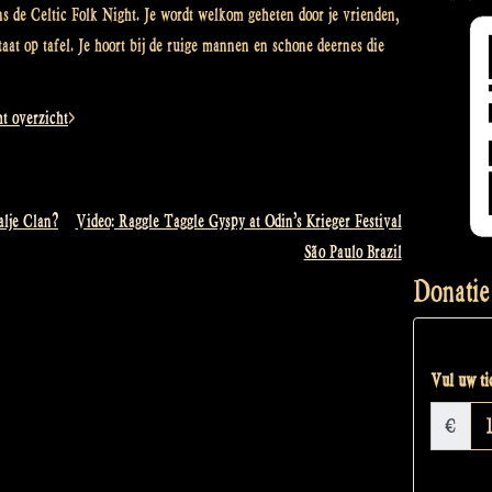
ens de Celtic Folk Night. Je wordt welkom geheten door je vrienden,
taat op tafel. Je hoort bij de ruige mannen en schone deernes die
ht overzicht
>
alje Clan?
Video: Raggle Taggle Gyspy at Odin’s Krieger Festival
São Paulo Brazil
Donatie
Vul uw tic
€