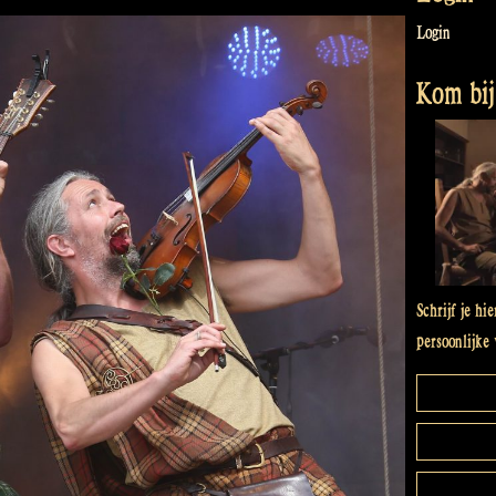
Login
Kom bij 
Schrijf je hi
persoonlijke 