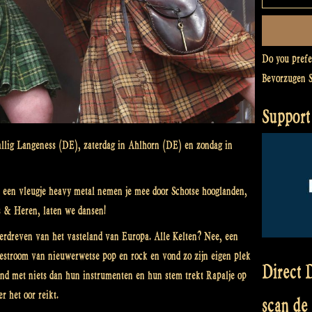
Do you pref
Bevorzugen 
Support
allig Langeness (DE), zaterdag in Ahlhorn (DE) en zondag in
en een vleugje heavy metal nemen je mee door Schotse hooglanden,
s & Heren, laten we dansen!
erdreven van het vasteland van Europa. Alle Kelten? Nee, een
oestroom van nieuwerwetse pop en rock en vond zo zijn eigen plek
Direct D
d met niets dan hun instrumenten en hun stem trekt Rapalje op
r het oor reikt.
scan de