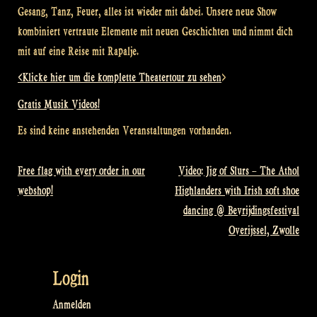
Gesang, Tanz, Feuer, alles ist wieder mit dabei. Unsere neue Show
kombiniert vertraute Elemente mit neuen Geschichten und nimmt dich
mit auf eine Reise mit Rapalje.
<Klicke hier um die komplette Theatertour zu sehen
>
Gratis Musik Videos!
Es sind keine anstehenden Veranstaltungen vorhanden.
Free flag with every order in our
Video: Jig of Slurs – The Athol
Beitragsnavigation
webshop!
Highlanders with Irish soft shoe
dancing @ Bevrijdingsfestival
Overijssel, Zwolle
Login
Anmelden