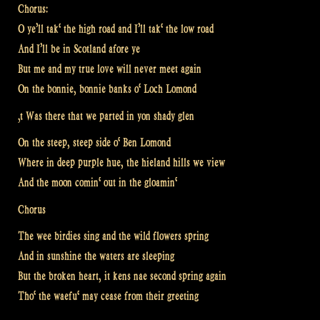
Chorus:
O ye’ll tak‘ the high road and I’ll tak‘ the low road
And I’ll be in Scotland afore ye
But me and my true love will never meet again
On the bonnie, bonnie banks o‘ Loch Lomond
‚t Was there that we parted in yon shady glen
On the steep, steep side o‘ Ben Lomond
Where in deep purple hue, the hieland hills we view
And the moon comin‘ out in the gloamin‘
Chorus
The wee birdies sing and the wild flowers spring
And in sunshine the waters are sleeping
But the broken heart, it kens nae second spring again
Tho‘ the waefu‘ may cease from their greeting