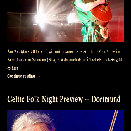
Am 29. Marz 2019 sind wir mit unserer neue Still Into Folk Show im
Zaantheater in Zaandam(NL), bist du auch dabei? Tickets
Tickets gibt
es hier
„Theater
Continue reading
→
preview:
Still
Celtic Folk Night Preview – Dortmund
Into
Folk
Zaandam“