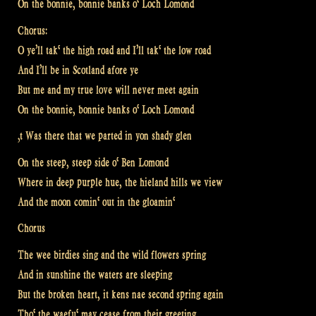
On the bonnie, bonnie banks o‘ Loch Lomond
Chorus:
O ye’ll tak‘ the high road and I’ll tak‘ the low road
And I’ll be in Scotland afore ye
But me and my true love will never meet again
On the bonnie, bonnie banks o‘ Loch Lomond
‚t Was there that we parted in yon shady glen
On the steep, steep side o‘ Ben Lomond
Where in deep purple hue, the hieland hills we view
And the moon comin‘ out in the gloamin‘
Chorus
The wee birdies sing and the wild flowers spring
And in sunshine the waters are sleeping
But the broken heart, it kens nae second spring again
Tho‘ the waefu‘ may cease from their greeting