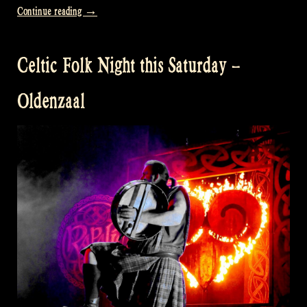
„Celtic
Continue reading
→
Folk
Night
Celtic Folk Night this Saturday –
Preview
–
Oldenzaal
Dortmund“