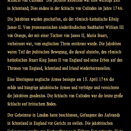
Schlacht von Culloden“ Die Jacobite Rebellion war eine wichtige Zeit
in Schottland; Dies endete in der Schlacht von Culloden im Jahre 1746.
Die Jakobiten wurden geschaffen, als der römisch-katholische König
James II. Vom protestantischen niederländischen Stadthalter William III
von Orange, der mit einer Tochter von James II, Maria Stuart,
verheiratet war, vom englischen Thron entthront wurde. Die Jakobiten
waren Teil der politischen Bewegung, die darauf abzielte, den römisch-
katholischen Stuart King James II von England und seine Erben auf den
Thronen von England, Schottland und Irland wiederherzustellen.
Eine überlegene englische Armee besiegte am 15. April 1746 die
müde und hungrige jakobitische Armee und verfolgte und vernichtete
die Jakobiten gnadenlos. Die Schlacht von Culloden war die letzte große
Schlacht auf britischem Boden.
Der Geheimrat in London hatte beschlossen, Gefangene des Aufstands
in Schottland in England vor Gericht zu stellen. Die jakobitischen