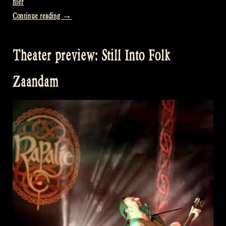
hier
„Theater
Continue reading
→
preview:
Still
Theater preview: Still Into Folk
Into
Folk
Zaandam
met
dans
–
Heerde“