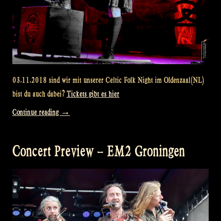
03.11.2018 sind wir mit unserer Celtic Folk Night im Oldenzaal(NL)
bist du auch dabei?
Tickets gibt es hier
„Celtic
Continue reading
→
Folk
Night
Concert Preview – EM2 Groningen
this
Saturday
–
Oldenzaal“