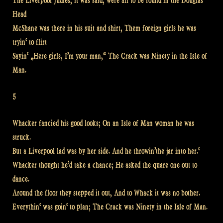
The Liverpool Judies, it was said, were all to be found in the Douglas
Head
McShane was there in his suit and shirt, Them foreign girls he was
tryin‘ to flirt
Sayin‘ „Here girls, I’m your man,“ The Crack was Ninety in the Isle of
Man.
5
Whacker fancied his good looks; On an Isle of Man woman he was
struck.
But a Liverpool lad was by her side. And he throwin’the jar into her.‘
Whacker thought he’d take a chance; He asked the quare one out to
dance.
Around the floor they stepped it out, And to Whack it was no bother.
Everythin‘ was goin‘ to plan; The Crack was Ninety in the Isle of Man.