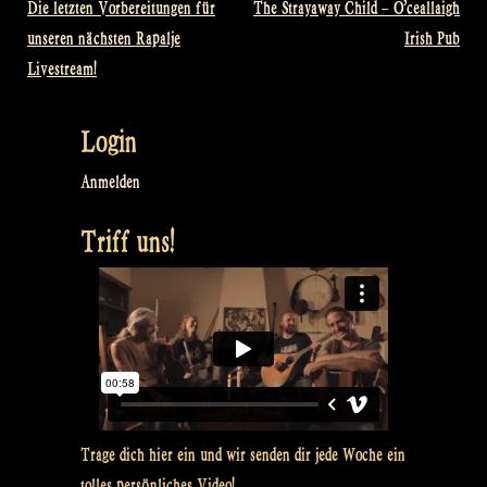
Die letzten Vorbereitungen für
The Strayaway Child – O’ceallaigh
Beitragsnavigation
unseren nächsten Rapalje
Irish Pub
Livestream!
Login
Anmelden
Triff uns!
Trage dich hier ein und wir senden dir jede Woche ein
tolles persönliches Video!