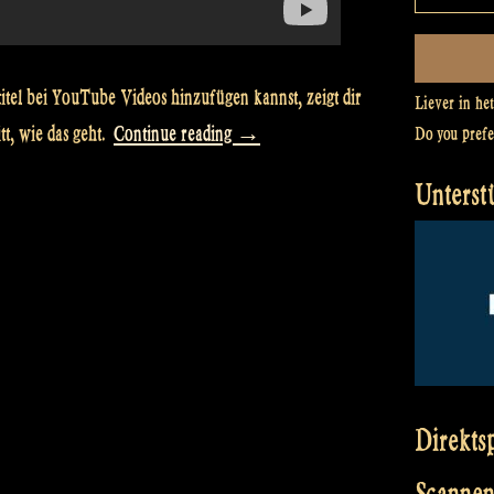
tel bei YouTube Videos hinzufügen kannst, zeigt dir
Liever in he
„Video:
tt, wie das geht.
Continue reading
→
Do you pref
How
Unterst
to
translate
subtitles
or
closed
captions
to
Direkts
videos
Scannen