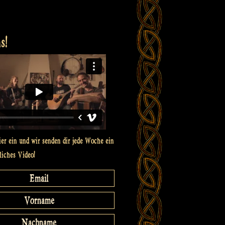
s!
ier ein und wir senden dir jede Woche ein
liches Video!