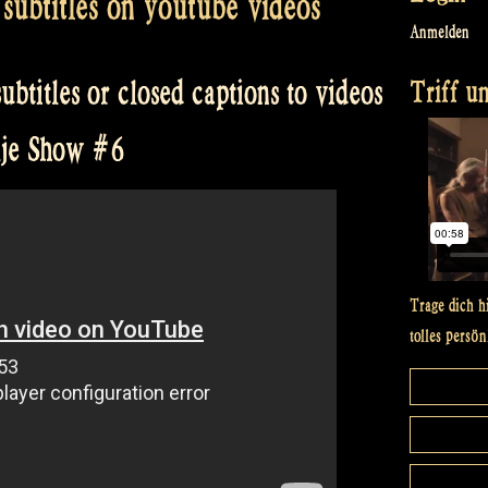
subtitles on youtube videos
Anmelden
Triff un
ubtitles or closed captions to videos
lje Show #6
Trage dich h
tolles persön