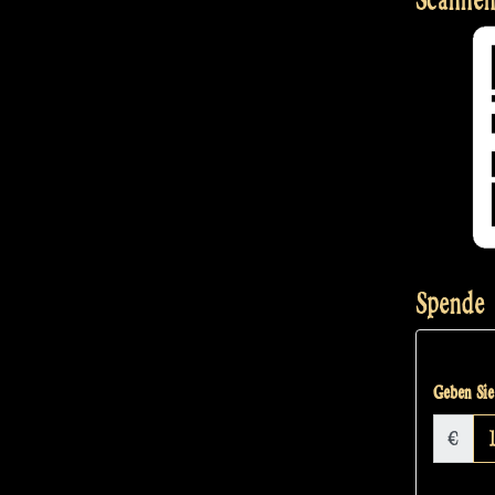
on
YouTube
–
The
Rapalje
Show
#6“
Spende
Geben Sie 
€