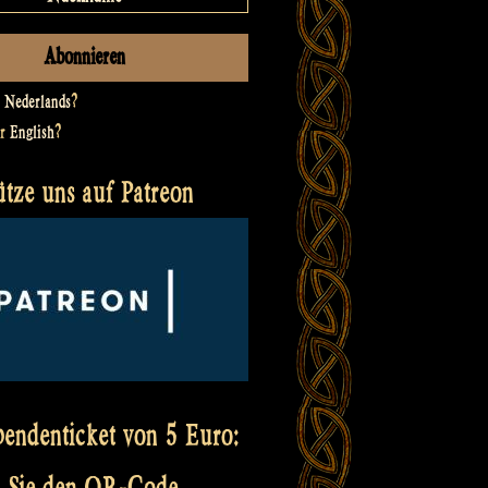
t
Nederlands
?
er
English
?
ütze uns auf Patreon
pendenticket von 5 Euro:
 Sie den QR-Code