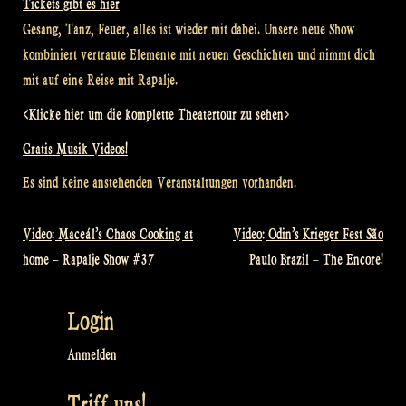
Tickets gibt es hier
Gesang, Tanz, Feuer, alles ist wieder mit dabei. Unsere neue Show
kombiniert vertraute Elemente mit neuen Geschichten und nimmt dich
mit auf eine Reise mit Rapalje.
<Klicke hier um die komplette Theatertour zu sehen
>
Gratis Musik Videos!
Es sind keine anstehenden Veranstaltungen vorhanden.
Video: Maceál’s Chaos Cooking at
Video: Odin’s Krieger Fest São
Beitragsnavigation
home – Rapalje Show #37
Paulo Brazil – The Encore!
Login
Anmelden
Triff uns!