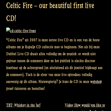
Celtic Fire – our beautiful first live
CD!
“Celtic Fire” uit 2007 is onze eerste live CD en is een van de beste
albums om je Rapalje CD collectie mee te beginnen. Net als bij onze
Dubbel Live CD draait alles volledig om de muziek: er wordt niet
gepraat tussen de nummers door en het publiek is slechts discreet
hoorbaar op de achtergrond (en uitsluitend als dit positief bijdraagt aan
de nummers).
Toch is de
sfeer van
onze
live optredens
volledig
aanwezig op dit album
. Nieuwsgierig? Je kunt de CD in onze
webshop
proef-luisteren en bestellen!
TBT: Whiskey in the Jar!
Video: How would you like to
Bericht