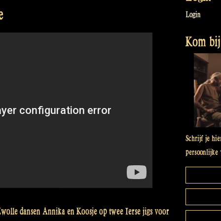
e
Login
Kom bij 
Schrijf je hi
persoonlijke 
 Zwolle dansen Annika en Koosje op twee Ierse jigs voor