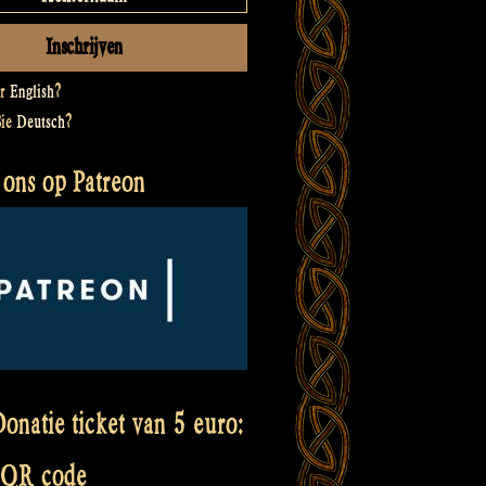
er
English
?
Sie
Deutsch
?
 ons op Patreon
onatie ticket van 5 euro:
 QR code