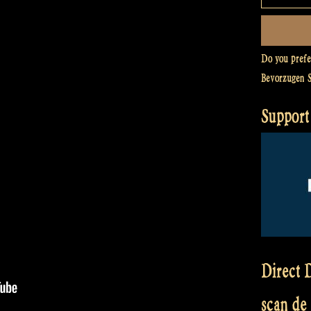
Do you pref
Bevorzugen 
Support
Direct D
scan de