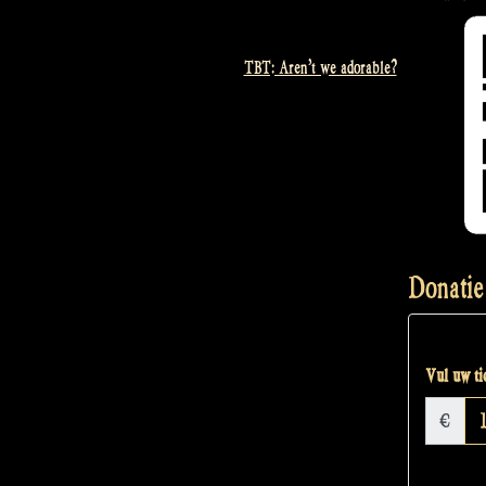
TBT: Aren’t we adorable?
Donatie
Vul uw tic
€