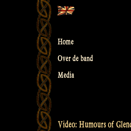
Skip
to
content
Home
Over de band
Media
Video: Humours of Glend