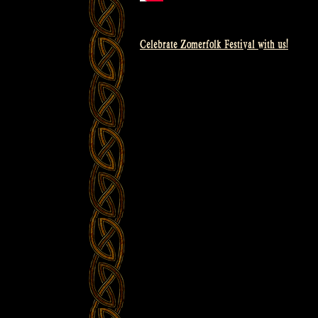
Celebrate Zomerfolk Festival with us!
Bericht
navigatie