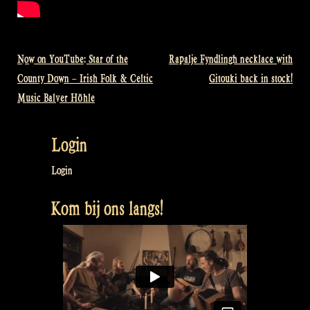
Now on YouTube: Star of the
Rapalje Fyndlingh necklace with
Bericht
County Down – Irish Folk & Celtic
Gitouki back in stock!
navigatie
Music Balver Höhle
Login
Login
Kom bij ons langs!