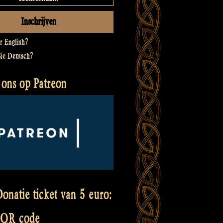
er
English
?
Sie
Deutsch
?
 ons op Patreon
onatie ticket van 5 euro:
 QR code