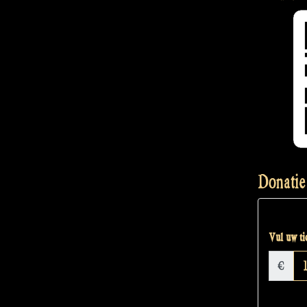
Donatie
Vul uw tic
€