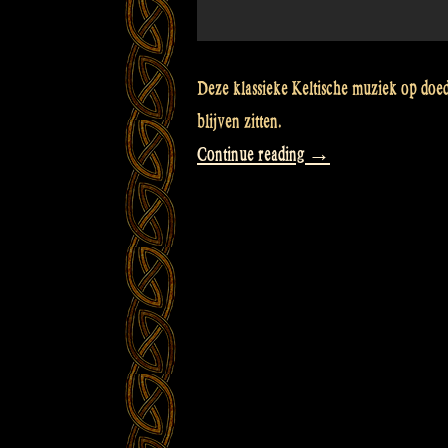
Deze klassieke Keltische muziek op doedel
blijven zitten.
“Video:
Continue reading
→
You
can
dance
on
your
table
at
home