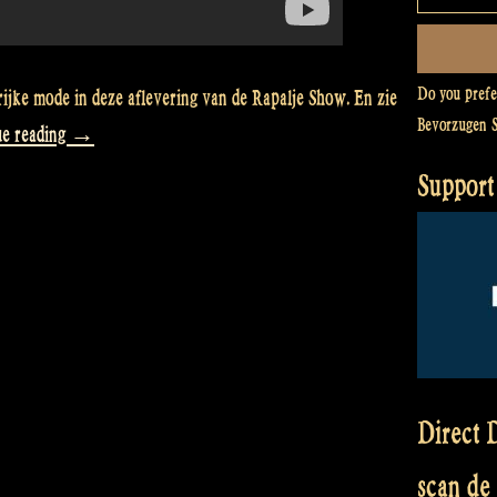
Do you pref
ijke mode in deze aflevering van de Rapalje Show. En zie
Bevorzugen 
“Video:
ue reading
→
Fashion
Support
photoshoot
for
a
special
occasion
–
Rapalje
Direct D
Show
scan de