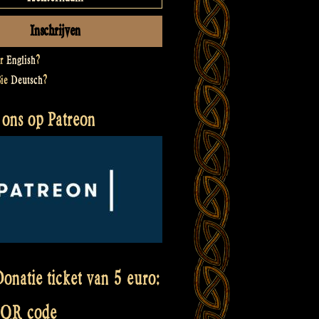
er
English
?
Sie
Deutsch
?
 ons op Patreon
onatie ticket van 5 euro:
 QR code