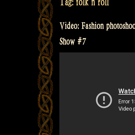
Tag:
folk n roll
Video: Fashion photoshoot
Show #7