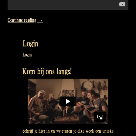
“Video:
Continue reading
→
I’m
Into
Login
Folk
from
Login
The
Kom bij ons langs!
Radios”
Schrijf je hier in en we sturen je elke week een unieke