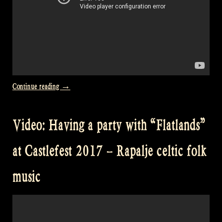
“Video:
Continue reading
→
March
of
Video: Having a party with “Flatlands”
King
Laois
at Castlefest 2017 – Rapalje celtic folk
–
Jig
music
of
Slurs
–