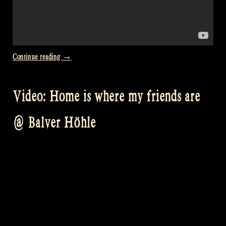
“Video:
Continue reading
→
Dunmore
Lassies
Video: Home is where my friends are
at
Folk
@ Balver Höhle
im
Schlosshof
with
dancers
Rosalie
en
Koosje”