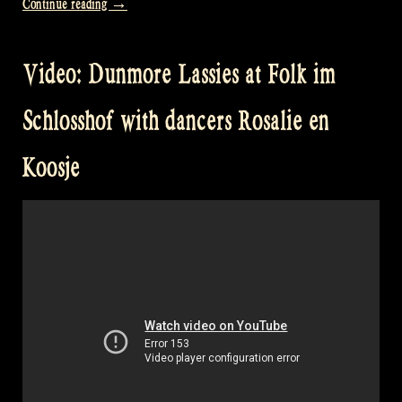
“Video:
Continue reading
→
Here’s
to
Video: Dunmore Lassies at Folk im
You
@
Schlosshof with dancers Rosalie en
Odin’s
Krieger
Koosje
Fest,
Brazil”