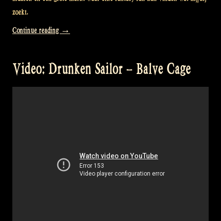
zoekt.
“Video:
Continue reading
→
Having
a
Video: Drunken Sailor – Balve Cage
party
with
“Flatlands”
at
Castlefest
2017
–
Rapalje
celtic
folk
music”