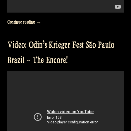
“Video:
Continue reading
→
Drunken
Sailor
Video: Odin’s Krieger Fest São Paulo
–
Balve
Brazil – The Encore!
Cage”