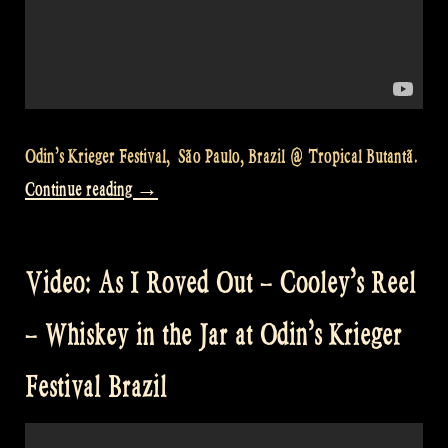
Odin’s Krieger Festival, São Paulo, Brazil @ Tropical Butantã.
“Video:
Continue reading
→
Odin’s
Krieger
Video: As I Roved Out – Cooley’s Reel
Fest
São
– Whiskey in the Jar at Odin’s Krieger
Paulo
Festival Brazil
Brazil
–