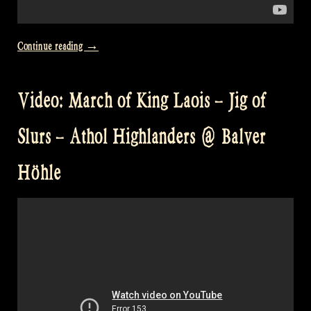
“Video:
Continue reading
→
I’m
Into
Video: March of King Laois – Jig of
Folk
from
Slurs – Athol Highlanders @ Balver
The
Radios”
Höhle