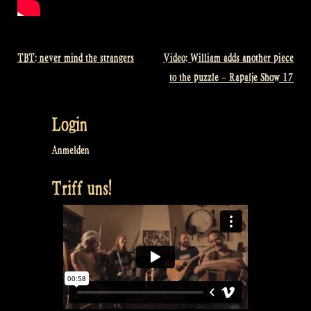
TBT: never mind the strangers
Video: William adds another piece
Beitragsnavigation
to the puzzle – Rapalje Show 17
Login
Anmelden
Triff uns!