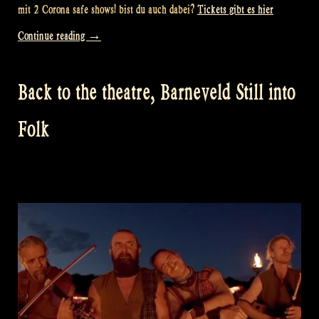
mit 2 Corona safe shows! bist du auch dabei?
Tickets gibt es hier
„Celtic
Continue reading
→
Folk
Night
Back to the theatre, Barneveld Still into
–
Drachten“
Folk