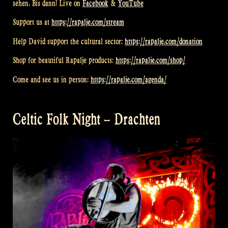
sehen. Bis dann! Live on
Facebook
&
YouTube
Support us at
https://rapalje.com/stream
Help David support the cultural sector:
https://rapalje.com/donation
Shop for beautiful Rapalje products:
https://rapalje.com/shop/
Come and see us in person:
https://rapalje.com/agenda/
Celtic Folk Night – Drachten