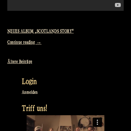
NEUES ALBUM „SCOTLANDS STORY“
„International
Continue reading
→
Bagpipe
Day
Ältere Beiträge
Beitragsnavigation
–
Rapalje
Login
Show
91“
Anmelden
Triff uns!