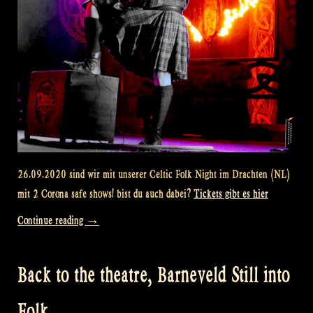
26.09.2020 sind wir mit unserer Celtic Folk Night im Drachten (NL)
mit 2 Corona safe shows! bist du auch dabei?
Tickets gibt es hier
„Celtic
Continue reading
→
Folk
Night
Back to the theatre, Barneveld Still into
–
Drachten“
Folk