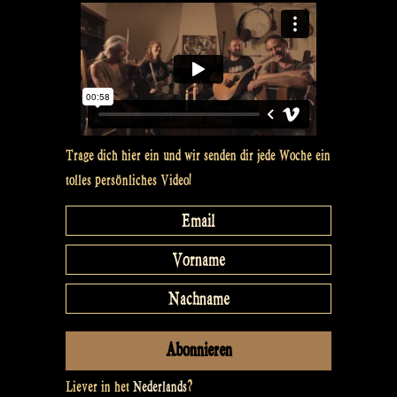
–
Rapalje
Show
71“
Trage dich hier ein und wir senden dir jede Woche ein
tolles persönliches Video!
Liever in het
Nederlands
?