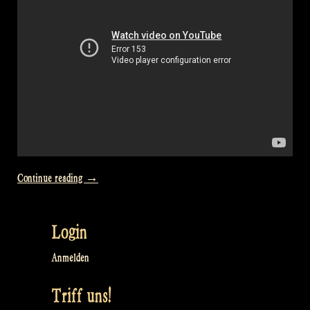
„Video:
Continue reading
→
Quality
presents
Login
(but
not
Anmelden
at
Triff uns!
teespring.com)