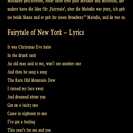
Melodien geschrieben, einer hatte eine gute Melodie und Misttexte, der
andere hatte die Idee für ‚Fairytale‘, aber die Melodie war poxy, ich gab
sie beide Shane und er gab ihr einen Broadway.“ Melodie, und da war es.
Fairytale of New York – Lyrics
It was Christmas Eve babe
In the drunk tank
An old man said to me, won’t see another one
And then he sang a song
The Rare Old Mountain Dew
I turned my face away
And dreamed about you
Got on a lucky one
Came in eighteen to one
I’ve got a feeling
This year’s for me and you