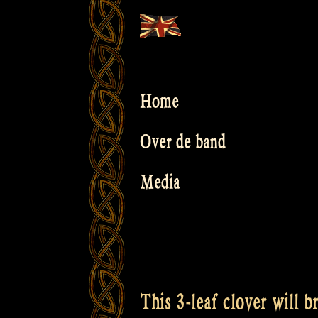
Skip
to
content
Home
Over de band
Media
This 3-leaf clover will 