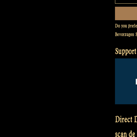
Do you pref
Bevorzugen 
Support
Direct D
scan de