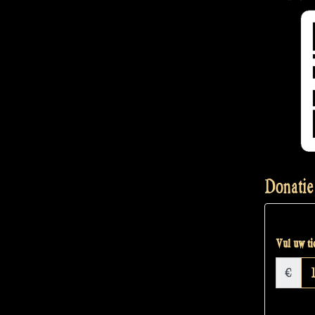
Donatie
Vul uw tic
€