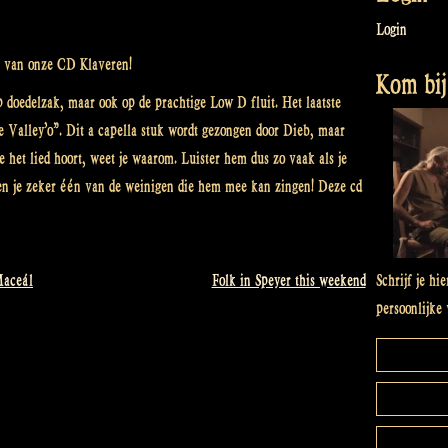
Login
ij van onze CD Klaveren!
Kom bij 
p doedelzak, maar ook op de prachtige Low D fluit. Het laatste
Valley’o”. Dit a capella stuk wordt gezongen door Dieb, maar
je het lied hoort, weet je waarom. Luister hem dus zo vaak als je
 ben je zeker één van de weinigen die hem mee kan zingen! Deze cd
Schrijf je hi
aceál
Folk in Speyer this weekend
persoonlijke 