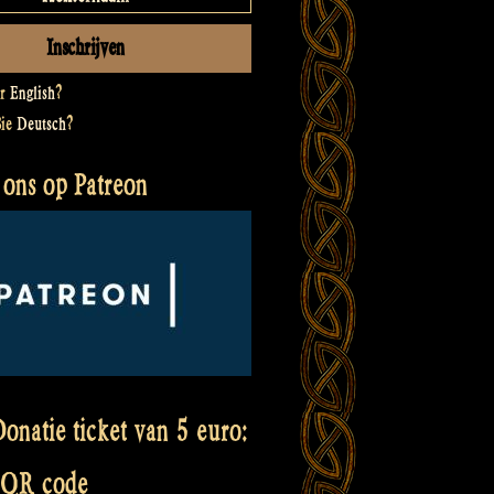
er
English
?
Sie
Deutsch
?
 ons op Patreon
onatie ticket van 5 euro:
 QR code