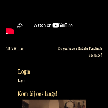
TBT: William
Do you have a Rapalje Fyndlingh
Bericht
necklace?
navigatie
Login
Login
Kom bij ons langs!