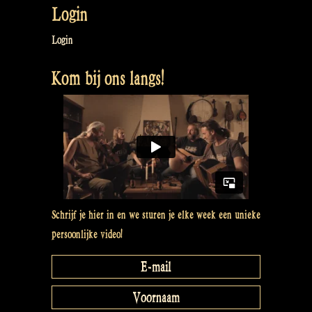
Login
Rapalje
show
Login
episode
Kom bij ons langs!
4”
Schrijf je hier in en we sturen je elke week een unieke
persoonlijke video!