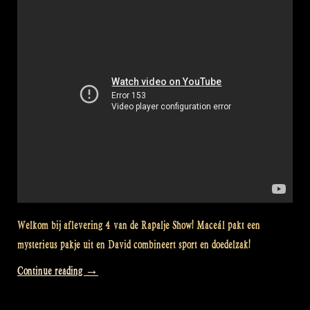
–
Rapalje
Show
Episode
10”
Welkom bij aflevering 4 van de Rapalje Show! Maceál pakt een
mysterieus pakje uit en David combineert sport en doedelzak!
“Video:
Continue reading
→
Unwrapping
presents: