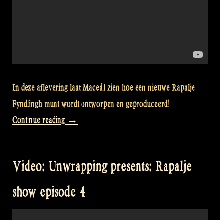
In deze aflevering laat Maceál zien hoe een nieuwe Rapalje
Fyndlingh munt wordt ontworpen en geproduceerd!
“Video:
Continue reading
→
A
new
Video: Unwrapping presents: Rapalje
shiny
coin
show episode 4
for
William!