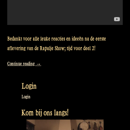
Bedankt voor alle leuke reacties en ideeën na de eerste
aflevering van de Rapalje Show; tijd voor deel 2!
“This
Continue reading
→
cabinet
is
Login
for
you!
Login
Rapalje
Kom bij ons langs!
Show
#2”