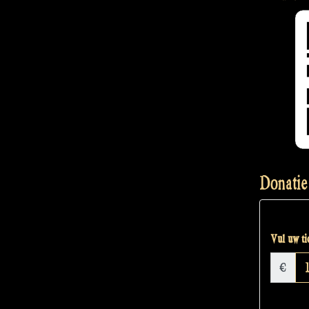
Donatie
Vul uw tic
€