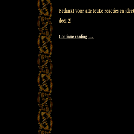
Bedankt voor alle leuke reacties en idee
deel 2!
“This
Continue reading
→
cabinet
is
for
you!
Rapalje
Show
#2”