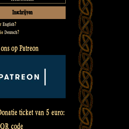
er
English
?
Sie
Deutsch
?
 ons op Patreon
onatie ticket van 5 euro:
 QR code