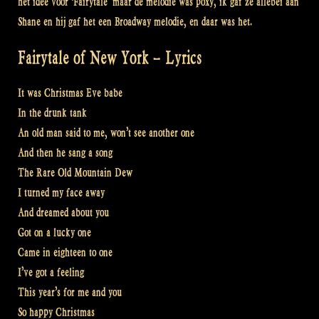
het idee voor ‘Fairytale’ maar de melodie was poxy, ik gaf ze allebei aan
Shane en hij gaf het een Broadway melodie, en daar was het.
Fairytale of New York – Lyrics
It was Christmas Eve babe
In the drunk tank
An old man said to me, won’t see another one
And then he sang a song
The Rare Old Mountain Dew
I turned my face away
And dreamed about you
Got on a lucky one
Came in eighteen to one
I’ve got a feeling
This year’s for me and you
So happy Christmas