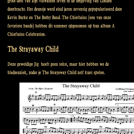
groot deel van zijn volwassen leven in de omgeving van Londen
doorbracht. Het deuntje werd eind jaren zeventig gepopulariseerd door
Kevin Burke en The Bothy Band. The Chieftains (een van onze
favoriete bands) hebben dit nummer opgenomen op hun album A
Chieftains Celebration.
The Strayaway Child
Deze geweldige Jig heeft geen tekst, maar hier hebben we de
bladmuziek, zodat je The Strayaway Child zelf kunt spelen.