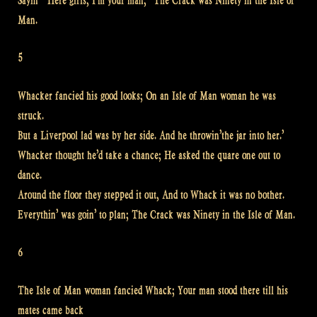
Sayin’ “Here girls, I’m your man,” The Crack was Ninety in the Isle of
Man.
5
Whacker fancied his good looks; On an Isle of Man woman he was
struck.
But a Liverpool lad was by her side. And he throwin’the jar into her.’
Whacker thought he’d take a chance; He asked the quare one out to
dance.
Around the floor they stepped it out, And to Whack it was no bother.
Everythin’ was goin’ to plan; The Crack was Ninety in the Isle of Man.
6
The Isle of Man woman fancied Whack; Your man stood there till his
mates came back