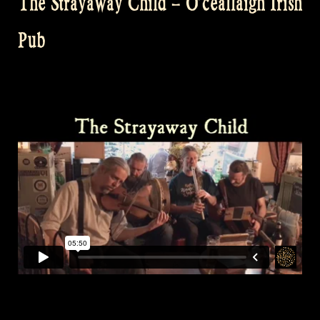
The Strayaway Child – O’ceallaigh Irish
Pub