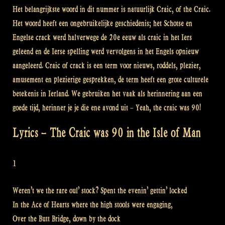
Het belangrijkste woord in dit nummer is natuurlijk Craic, of the Craic.
Het woord heeft een ongebruikelijke geschiedenis; het Schotse en
Engelse crack werd halverwege de 20e eeuw als craic in het Iers
geleend en de Ierse spelling werd vervolgens in het Engels opnieuw
aangeleerd. Craic of crack is een term voor nieuws, roddels, plezier,
amusement en plezierige gesprekken, de term heeft een grote culturele
betekenis in Ierland. We gebruiken het vaak als herinnering aan een
goede tijd, herinner je je die ene avond uit – Yeah, the craic was 90!
Lyrics – The Craic was 90 in the Isle of Man
1
Weren’t we the rare oul’ stock? Spent the evenin’ gettin’ locked
In the Ace of Hearts where the high stools were engaging,
Over the Butt Bridge, down by the dock