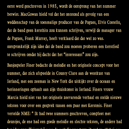
eerst werd geschreven in 1985, wordt de oorsprong van het nummer
betwist. MacGowan hield vol dat het ontstond als gevolg van een
weddenschap van de toenmalige producer van de Pogues, Elvis Costello,
dat de band geen kersthits zou kunnen schrijven, terwijl de manager van
de Pogues, Frank Murray, heeft verklaard dat dat wel zo was.
oorspronkelijk zijn idee dat de band zou moeten proberen een kerstlied
te schrijven omdat hij dacht dat het “interessant” zou zijn.
Banjospeler Finer bedacht de melodie en het originele concept voor het
nummer, dat zich afspeelde in County Clare aan de westkust van
Ierland, met een zeeman in New York die uitkijkt over de oceaan en
herinneringen ophaalt aan zijn thuiskomst in Ierland. Finers vrouw
Marcia hield niet van het originele zeevarende verhaal en stelde nieuwe
teksten voor over een gesprek tussen een paar met Kerstmis. Finer
vertelde NME: “ Ik had twee nummers geschreven, compleet met
deuntjes, de ene had een goede melodie en slechte teksten, de andere had