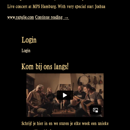
Live concert at MPS Hamburg. With very special star: Joshua
“Loch
www.rapalje.com
Continue reading
→
Lomond
@
Login
MPS
Hamburg”
Login
Kom bij ons langs!
Schrijf je hier in en we sturen je elke week een unieke