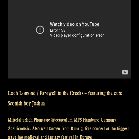
tub
at
a
medieval
(renaissance)
festival
–
Rapalje
Show
#30”
Loch Lomond / Farewell to the Creeks – featuring the cute
Scottish boy Joshua
Mittelalterlich Phantasie Spectaculum MPS Hamburg. Germany
#celticmusic. Also well known from Runrig. live concert at the biggest
traveling medieval and fantasy festival in Europe