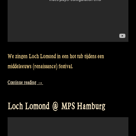
We zingen Loch Lomond in een hot tub tijdens een
middeleeuws (renaissance) festival.
“Video:
Continue reading
→
Singing
Loch
Loch Lomond @ MPS Hamburg
Lomond
in
a
hot