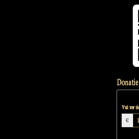
Donatie
Vul uw tic
€