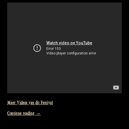
as
the
journey
continues
–
Rapalje
Show
22”
Meer Videos van dit Festival
“Video:
Continue reading
→
Raggle