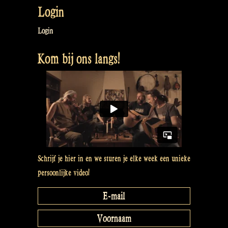
Taggle
Login
Gypsy
@
Login
Bevrijdingsfestival
Kom bij ons langs!
Overijssel,
Zwolle
NL”
Schrijf je hier in en we sturen je elke week een unieke
persoonlijke video!