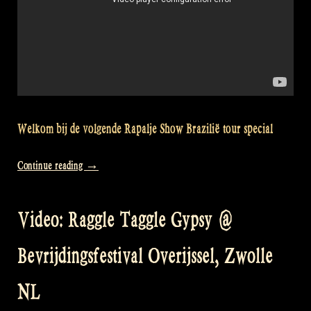
Welkom bij de volgende Rapalje Show Brazilië tour special
“Video:
Continue reading
→
Brazil
Tour
Video: Raggle Taggle Gypsy @
Part
3
Bevrijdingsfestival Overijssel, Zwolle
–
Meeting
NL
friends