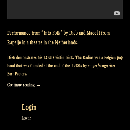
Performance from “Into Folk” by Dieb and Maceál from
Rapalje in a theatre in the Netherlands.
Dieb demonstrates his LOUD violin trick. The Radios was a Belgian pop
band that was founded at the end of the 1980s by singer/songwriter
Bart Peeters.
“Video:
Continue reading
→
I’m
Into
Login
Folk
from
Log in
The