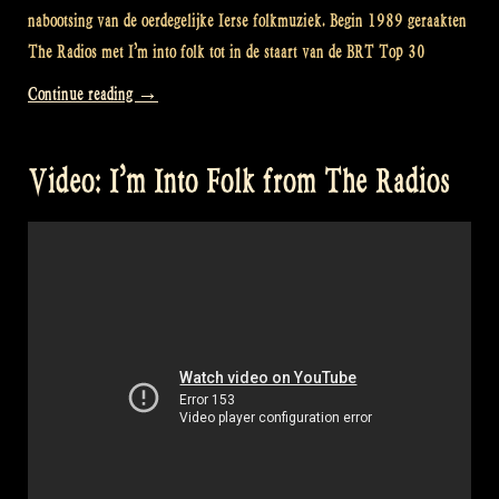
nabootsing van de oerdegelijke Ierse folkmuziek. Begin 1989 geraakten
The Radios met I’m into folk tot in de staart van de BRT Top 30
“Video:
Continue reading
→
“I’m
Into
Video: I’m Into Folk from The Radios
Folk”
from
Bart
Peeters,
The
Radios”