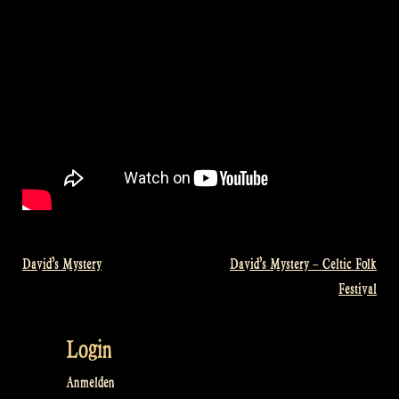
David’s Mystery
David’s Mystery – Celtic Folk
Beitragsnavigation
Festival
Login
Anmelden