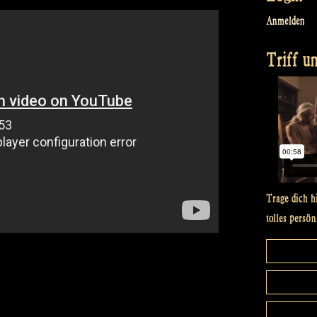
Anmelden
Triff un
Trage dich h
tolles persön