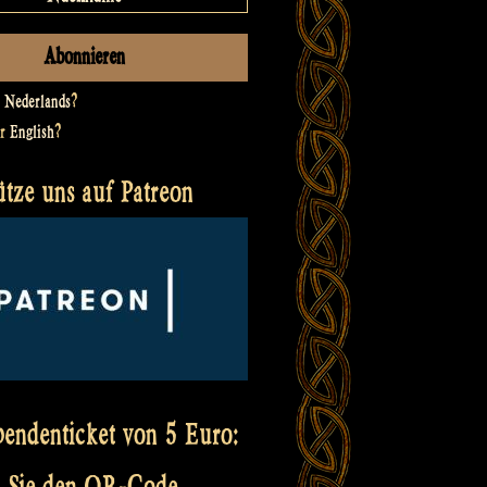
t
Nederlands
?
er
English
?
ütze uns auf Patreon
pendenticket von 5 Euro:
 Sie den QR-Code