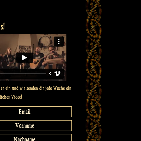
s!
ier ein und wir senden dir jede Woche ein
liches Video!