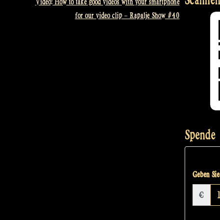
Video: How to take good videos with your smartphone
for our video clip – Rapalje Show #40
Spende
Geben Sie 
€