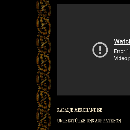
RAPALJE MERCHANDISE
UNTERSTÜTZE UNS AUF PATREON