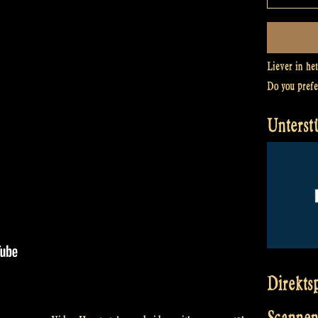
Liever in he
Do you pref
Unterst
Direkts
Scannen