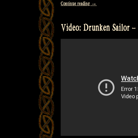
„Video:
Continue reading
→
„Drunken
Sailor“
Video: Drunken Sailor –
–
Sea
Shanty“