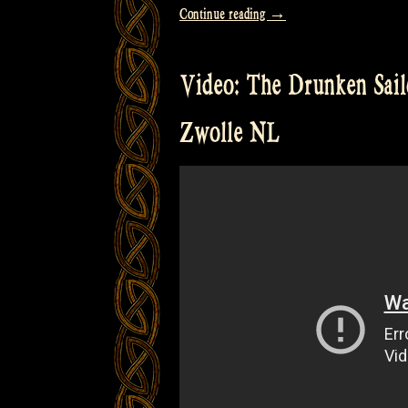
„Video:
Continue reading
→
Drunken
Sailor
Video: The Drunken Sailo
–
Balve
Zwolle NL
Cage“