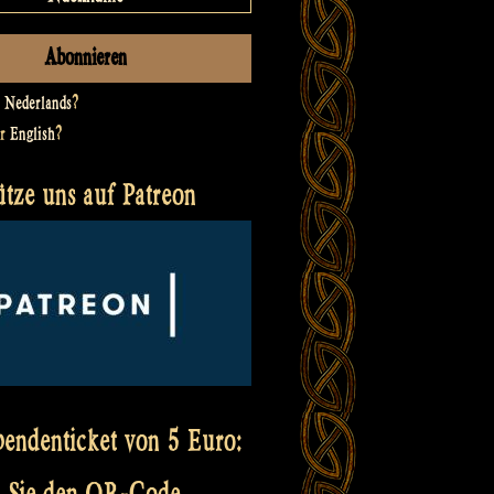
t
Nederlands
?
er
English
?
ütze uns auf Patreon
pendenticket von 5 Euro:
 Sie den QR-Code