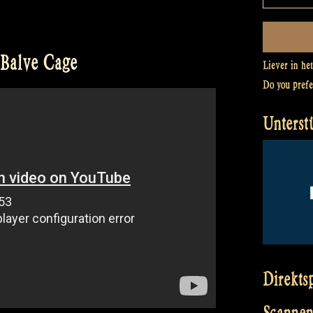
 Balve Cage
Liever in he
Do you pref
Unterst
Direkts
Scannen