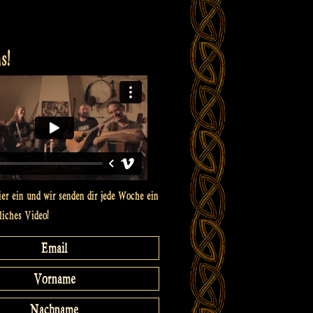
s!
ier ein und wir senden dir jede Woche ein
liches Video!