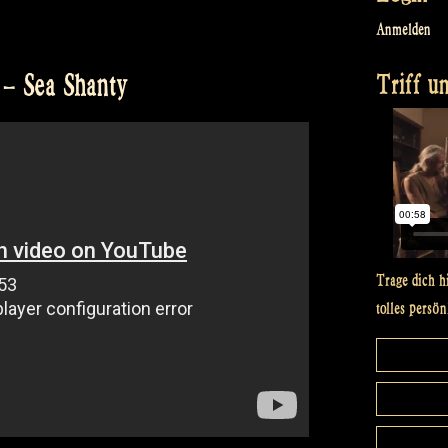
Anmelden
Triff un
 – Sea Shanty
Trage dich h
tolles persön