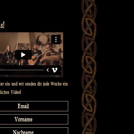
s!
ier ein und wir senden dir jede Woche ein
liches Video!