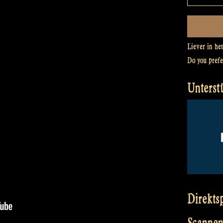
Liever in he
Do you pref
Unterst
Direkts
Scannen