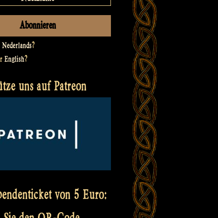
t
Nederlands
?
er
English
?
ütze uns auf Patreon
pendenticket von 5 Euro:
 Sie den QR-Code