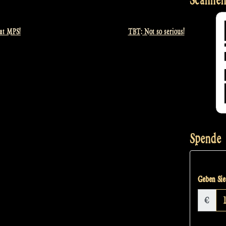
 at MPS!
TBT: Not so serious!
Spende
Geben Sie 
€