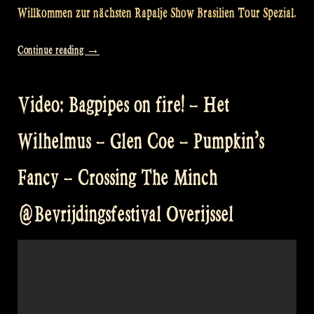
Willkommen zur nächsten Rapalje Show Brasilien Tour Spezial.
„Video:
Continue reading
→
Brazil
Tour
Video: Bagpipes on fire! – Het
Part
3
Wilhelmus – Glen Coe – Pumpkin’s
–
Meeting
Fancy – Crossing The Minch
friends
as
@Bevrijdingsfestival Overijssel
the
journey
continues
–
Rapalje