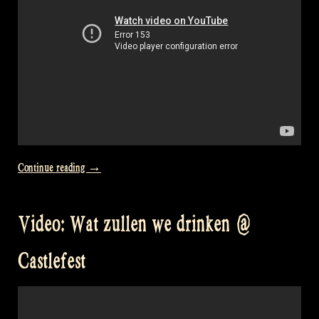
„Video:
Continue reading
→
„Still
Into
Video: Wat zullen we drinken @
Folk“
Theatre
Castlefest
concerts
with
Irish