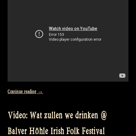
dance
–
Rapalje
Show
56″
„Video:
Continue reading
→
Wat
zullen
Video: Wat zullen we drinken @
we
drinken
Balver Höhle Irish Folk Festival
@