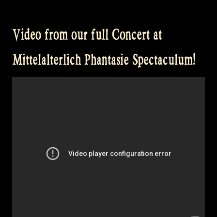
from
our
Video from our full Concert at
full
Concert
Mittelalterlich Phantasie Spectaculum!
at
Bevrijdingsfestival
Overijssel
Zwolle“