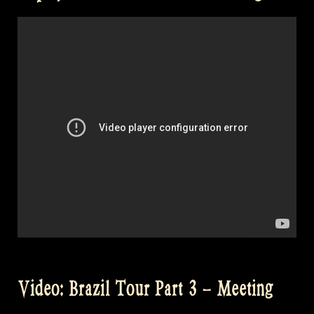
drinken
@
Balver
Höhle
Irish
Folk
Festival“
Video: Brazil Tour Part 3 – Meeting