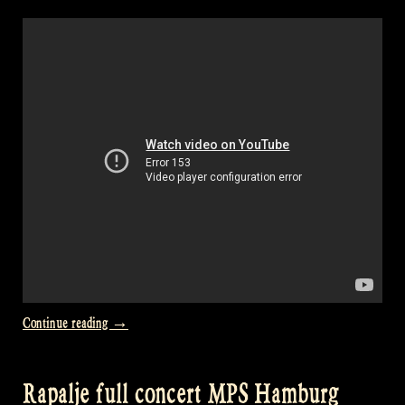
Castlefest“
„Video:
Continue reading
→
Wat
zullen
Rapalje full concert MPS Hamburg
we