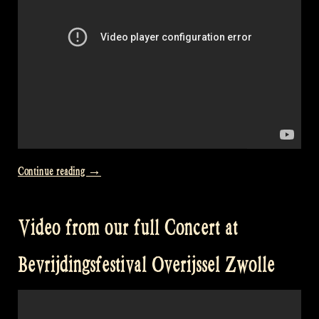
Show
22“
„Video:
Continue reading
→
Bagpipes
on
Video from our full Concert at
fire!
–
Bevrijdingsfestival Overijssel Zwolle
Het
Wilhelmus
–