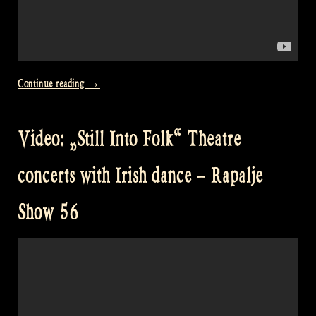
„Video:
Continue reading
→
Home
is
Video: „Still Into Folk“ Theatre
where
my
concerts with Irish dance – Rapalje
friends
are
Show 56
at
Castlefest
in
the
Netherlands!“