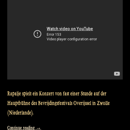
Glen
Coe
–
Pumpkin’s
Fancy
–
Crossing
The
Minch
@Bevrijdingsfestival
Overijssel“
Rapalje spielt ein Konzert von fast einer Stunde auf der
Hauptbühne des Bevrijdingsfestivals Overijssel in Zwolle
(Niederlande).
„Video
Continue reading
→