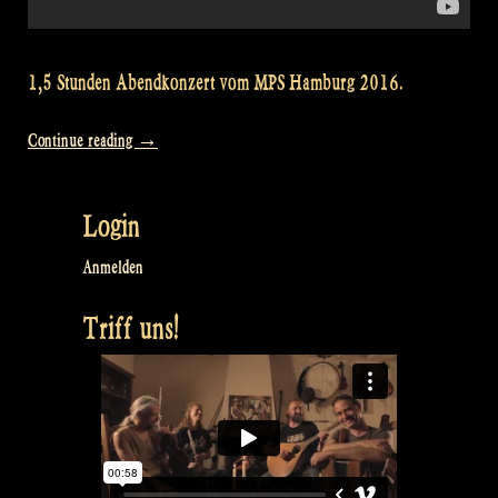
1,5 Stunden Abendkonzert vom MPS Hamburg 2016.
„Video
Continue reading
→
from
our
Login
full
Concert
Anmelden
at
Triff uns!
Mittelalterlich
Phantasie
Spectaculum!“