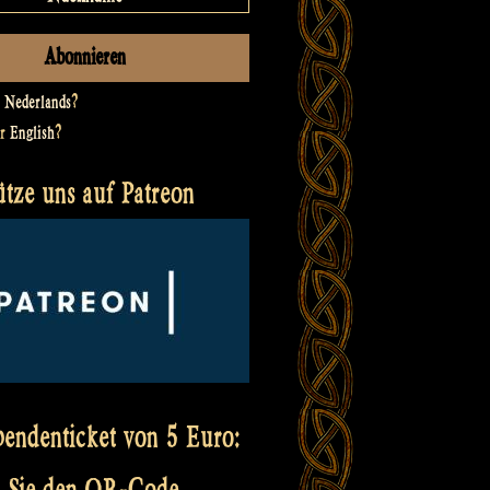
t
Nederlands
?
er
English
?
ütze uns auf Patreon
pendenticket von 5 Euro:
 Sie den QR-Code