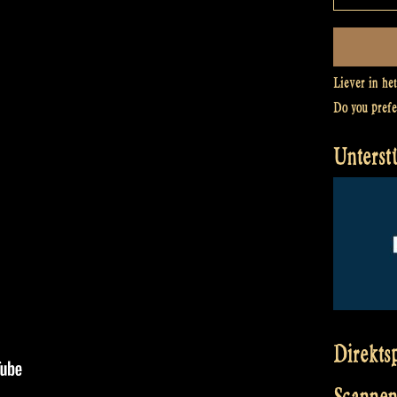
Liever in he
Do you pref
Unterst
Direkts
Scannen