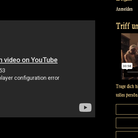
Anmelden
Triff un
Trage dich h
tolles persön