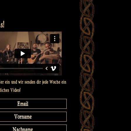
s!
ier ein und wir senden dir jede Woche ein
liches Video!