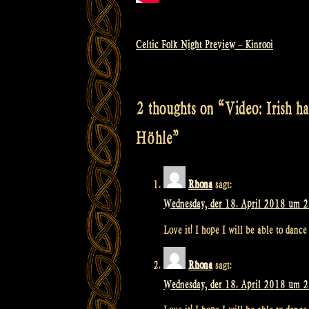
Celtic Folk Night Preview – Kinrooi
Beitragsnavigation
2 thoughts on “
Video: Irish h
Höhle
”
Rhona
sagt:
Wednesday, der 18. April 2018 um 
Love it! I hope I will be able to dance 
Rhona
sagt:
Wednesday, der 18. April 2018 um 