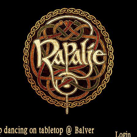
ep dancing on tabletop @ Balver
Login