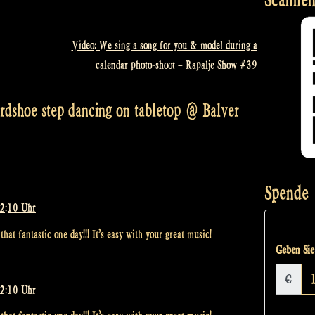
Video: We sing a song for you & model during a
calendar photo-shoot – Rapalje Show #39
ardshoe step dancing on tabletop @ Balver
Spende
22:10 Uhr
that fantastic one day!!! It’s easy with your great music!
Geben Sie 
€
22:10 Uhr