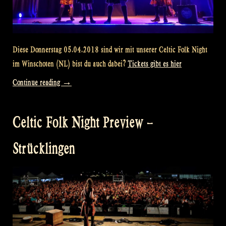
Diese Donnerstag 05.04.2018 sind wir mit unserer Celtic Folk Night
im Winschoten (NL) bist du auch dabei?
Tickets gibt es hier
„Celtic
Continue reading
→
Folk
Night
Celtic Folk Night Preview –
Preview
–
Strücklingen
Winschoten“