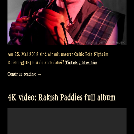
Am 25. Mai 2018 sind wir mit unserer Celtic Folk Night im
Duisburg(DE) bist du auch dabei?
Tickets gibt es hier
„Celtic
Continue reading
→
Folk
Night
4K video: Rakish Paddies full album
Preview
–
Duisburg“