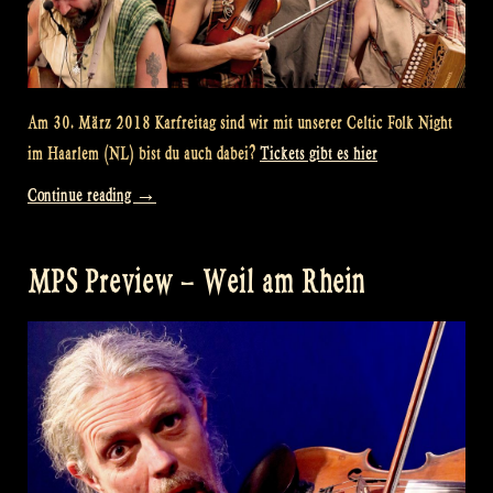
Am 30. März 2018 Karfreitag sind wir mit unserer Celtic Folk Night
im Haarlem (NL) bist du auch dabei?
Tickets gibt es hier
„Good
Continue reading
→
Friday
in
MPS Preview – Weil am Rhein
Haarlem“