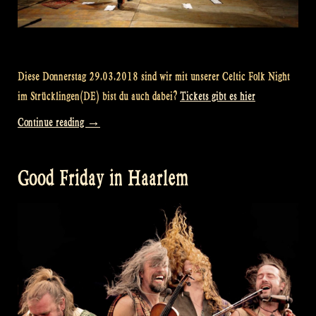
Diese Donnerstag 29.03.2018 sind wir mit unserer Celtic Folk Night
im Strücklingen(DE) bist du auch dabei?
Tickets gibt es hier
„Celtic
Continue reading
→
Folk
Night
Good Friday in Haarlem
Preview
–
Strücklingen“