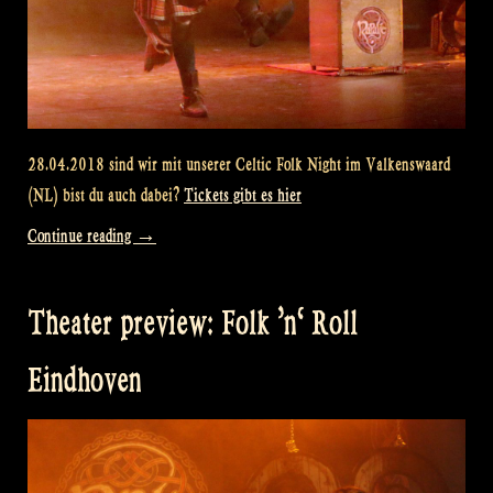
28.04.2018 sind wir mit unserer Celtic Folk Night im Valkenswaard
(NL) bist du auch dabei?
Tickets gibt es hier
„Celtic
Continue reading
→
Folk
Night
Theater preview: Folk ’n‘ Roll
–
Valkenswaard“
Eindhoven