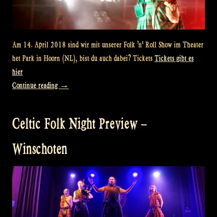
Am 14. April 2018 sind wir mit unserer Folk ’n‘ Roll Show im Theater
het Park in Hoorn (NL), bist du auch dabei? Tickets
Tickets gibt es
hier
„Theater
Continue reading
→
preview:
Folk
Celtic Folk Night Preview –
’n‘
Roll
Winschoten
Hoorn“