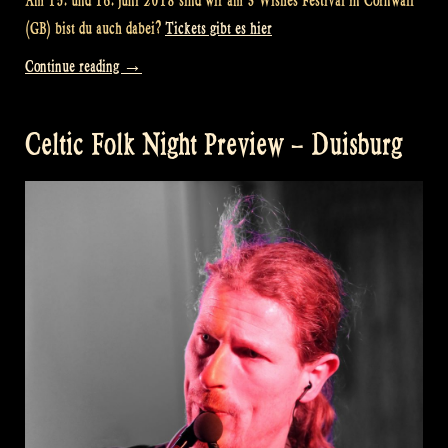
Am 15. und 16. juni 2018 sind wir am 3 Wishes Festival in Cornwall
(GB) bist du auch dabei?
Tickets gibt es hier
„3
Continue reading
→
Wishes
Festival
Celtic Folk Night Preview – Duisburg
Preview
–
Cornwall“