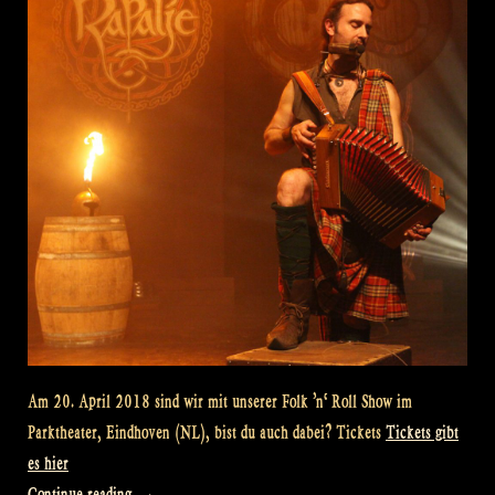
Am 20. April 2018 sind wir mit unserer Folk ’n‘ Roll Show im
Parktheater, Eindhoven (NL), bist du auch dabei? Tickets
Tickets gibt
es hier
„Theater
Continue reading
→