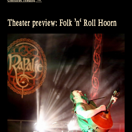
preview:
Folk
Theater preview: Folk ’n‘ Roll Hoorn
’n‘
Roll
Eindhoven“